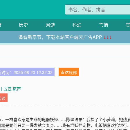
市
历史
网游
科幻
言情
追看新章节，下载本站客户端无广告APP
↓↓↓
时间：2025-08-20 12:32:32
直达底部
十五章 尾声
阅读
玉，一群喜欢惹是生非的电器妖怪……陈墨语录：我捡了个小萝莉，她热
问题是她们只要一爆发就会变身……我有群妖怪宠物，电饭锅喜欢抢银行