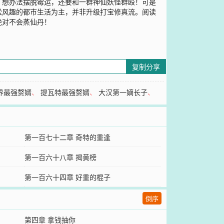
，想办法摆脱霉运，还要和一群神仙妖怪群殴！可是
松风趣的都市生活为主，并非升级打宝修真流。阅读
绝对不会蒸仙丹！
复制分享
界最强赘婿
、
提瓦特最强赘婿
、
大汉第一嫡长子
、
第一百七十二章 奇特的重逢
第一百六十八章 揭黄榜
第一百六十四章 好重的棍子
倒序
第四章 拿钱抽你