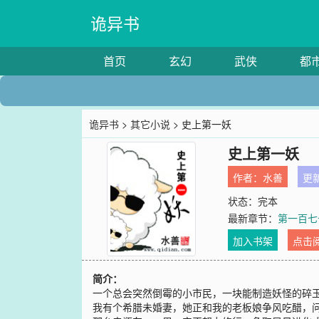
诡异书
首页
玄幻
武侠
都
诡异书
>
其它小说
> 史上第一妖
史上第一妖
作者：
水善
更新
状态：完本
最新章节：
第一百七
加入书架
点击
简介：
一个总会突然倒霉的小市民，一块能制造妖怪的碎
我有个希腊未婚妻，她正和我的老板娘争风吃醋，