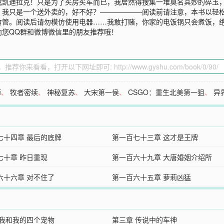
成凯迪拉克！只是为了买房买车而已，我居然得搜集一堆莫名其妙的碎玉
，我只是一个送外卖的，好不好？——————阅读前请注意，本书以轻
食管。阅读后请勿模仿使用电器……我敢打赌，你家的电饭锅只会煮饭，
向您QQ群和微博微信里的朋友推荐哦！
师
、
牧者密续
、
神秘复苏
、
大宋第一侯
、
CSGO：重生北美第一狙
、
异
七十四章 最后的底牌
第一百七十三章 这才是王牌
七十章 昨日重现
第一百六十九章 大唐婚姻介绍所
六十六章 对不住了
第一百六十五章 萝莉凶猛
 我和我的四个宠物
第三章 传说中的车神