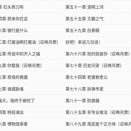
章 石头剪刀布
第五十一章 清明上河
四章 原来你在这
第五十五章 王霸之气
八章 银行是什么
第五十九章 白骨精
二章 打酱油啊打酱油（召唤月票）
好吧！来说几句话！
五章 传说中的齐人之福
第六十六章 抢的就是你（召唤月票
九章 你娶我（召唤月票）
第七十章 历史问答（召唤月票）
三章 奇怪的救援
第七十四章 老婆救老公
七章 谁威胁谁
第七十八章 拆弹专家
强大，我终于被咬了
第八十一章 防狼器
四章 特技演出
第八十五章 非专业做法（召唤月票
八章 博物馆来客
第八十九章 周武是个正方体（召唤