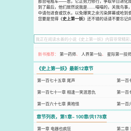
那台电瓶车——恩，它正努力修行，争取早日进化
到了最后，他们居然说我是……喵喵的，关我鸟事
中请勿进食或饮水，以免爆笑之余污染屏幕或呛到
您要是觉得《
史上第一妖
》还不错的话请不要忘记
新书推荐：
第一药师
、
人界第一仙
、
星际第一技
《史上第一妖》最新12章节
第一百七十五章 尾声
第一百
第一百七十一章 相逢一笑泯恩仇
第一百
第一百六十七章 黄袍怪
第一百
章节列表，第1章~ 100章/共178章
第一章 电器也疯狂
第二章