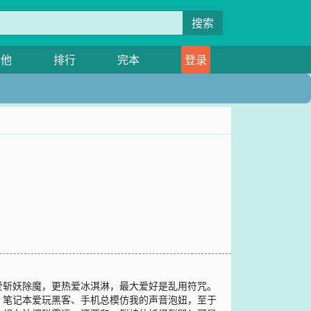
搜索
其他
排行
完本
登录
爱斩妖除魔，更热爱冰淇淋，最大爱好是乱用符咒。
、笔记本爱玩黑客、手机总模仿我的声音泡妞，至于