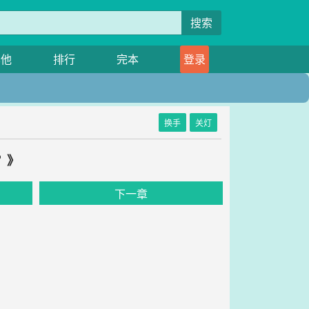
搜索
其他
排行
完本
登录
换手
关灯
？》
下一章