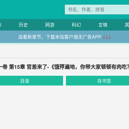
市
历史
网游
科幻
言情
追看新章节，下载本站客户端无广告APP
↓↓↓
一卷 第15章 官差来了-《饿殍遍地，你带大家顿顿有肉吃
目录
存书签