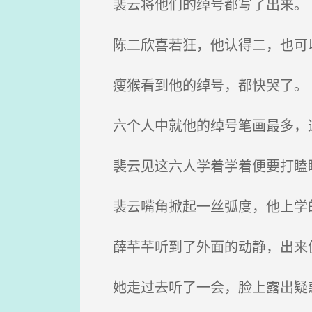
裴云将他们的绰号都写了出来。
陈二欣喜若狂，他认得二，也可
瘦猴看到他的绰号，都快哭了。
六个人中就他的绰号笔画最多，这
裴云见这六人学着学着便要打瞌睡
裴云嘴角掀起一丝弧度，他上学的
薛芊芊听到了外面的动静，出来便
她走过去听了一会，脸上露出疑