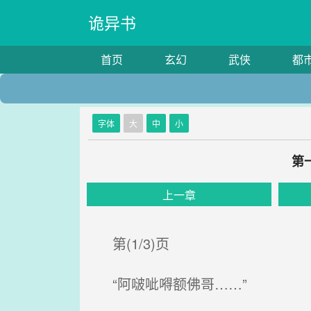
诡异书
首页
玄幻
武侠
都
字体
大
中
小
第
上一章
第(1/3)页
“阿啵呲嘚额佛哥……”