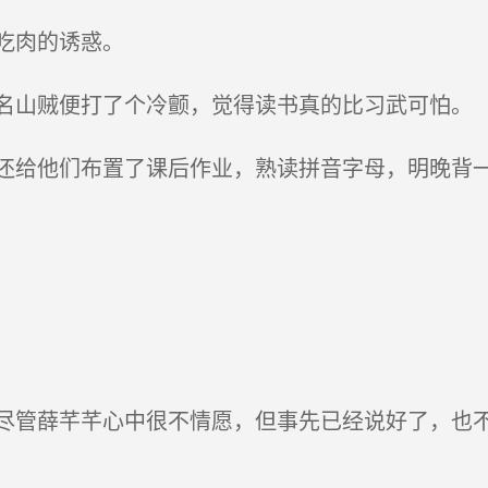
吃肉的诱惑。
山贼便打了个冷颤，觉得读书真的比习武可怕。
给他们布置了课后作业，熟读拼音字母，明晚背
管薛芊芊心中很不情愿，但事先已经说好了，也不