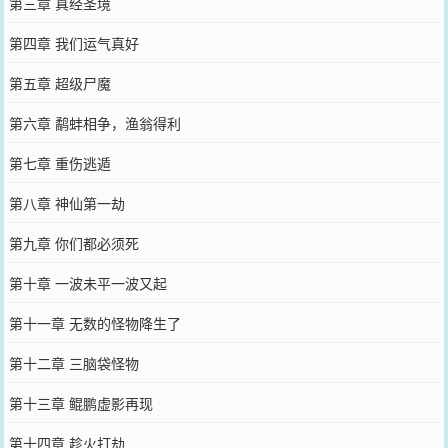
第三章 真经圣境
第四章 我们运气真好
第五章 超级尸魔
第六章 鹬蚌相争，渔翁得利
第七章 重伤逃遁
第八章 神仙第一劫
第九章 你们都必须死
第十章 一波未平一波又起
第十一章 无数的怪物降生了
第十二章 三脑袋怪物
第十三章 鲲鹏虚影再现
第十四章 趁火打劫