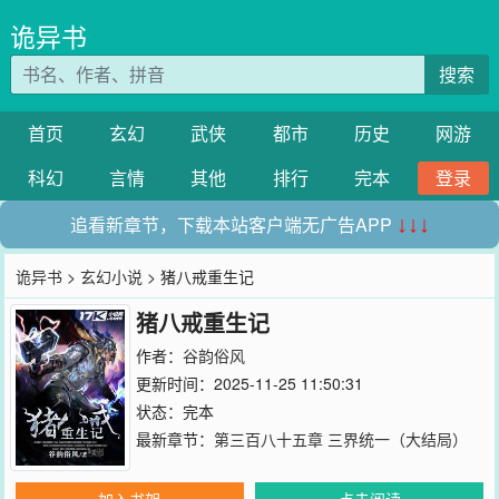
诡异书
搜索
首页
玄幻
武侠
都市
历史
网游
科幻
言情
其他
排行
完本
登录
追看新章节，下载本站客户端无广告APP
↓↓↓
诡异书
>
玄幻小说
> 猪八戒重生记
猪八戒重生记
作者：
谷韵俗风
更新时间：2025-11-25 11:50:31
状态：完本
最新章节：
第三百八十五章 三界统一（大结局）
加入书架
点击阅读