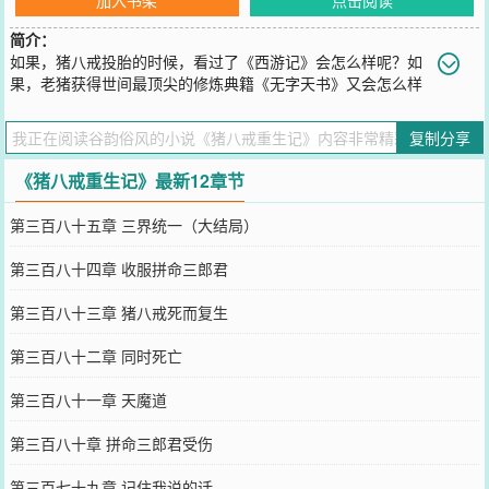
简介：
如果，猪八戒投胎的时候，看过了《西游记》会怎么样呢？如
果，老猪获得世间最顶尖的修炼典籍《无字天书》又会怎么样
呢？取经？我一定去，消除妖气，老子还要打怪升级积累功德呢，一
箭双雕呀！嫦娥美眉？洗白白等着俺老猪哟！高小姐，为你我抢夺如
复制分享
来的宝贝！弱水妹妹，嫁给我吧！孙猴子，你不就是有根可大可小的
棍子，老猪却有昊天锤，神兵利器，两万三百斤，我宣布以后你是我
《猪八戒重生记》最新12章节
的小弟了！以后西游的主角是我，一边泡妞，
您要是觉得《
猪八戒重生记
》还不错的话请不要忘记向您QQ群和微博
第三百八十五章 三界统一（大结局）
微信里的朋友推荐哦！
第三百八十四章 收服拼命三郎君
第三百八十三章 猪八戒死而复生
第三百八十二章 同时死亡
第三百八十一章 天魔道
第三百八十章 拼命三郎君受伤
第三百七十九章 记住我说的话