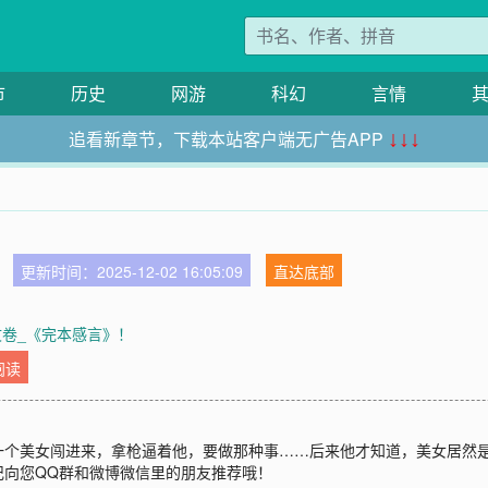
市
历史
网游
科幻
言情
追看新章节，下载本站客户端无广告APP
↓↓↓
更新时间：2025-12-02 16:05:09
直达底部
文卷_《完本感言》！
阅读
一个美女闯进来，拿枪逼着他，要做那种事……后来他才知道，美女居然
记向您QQ群和微博微信里的朋友推荐哦！