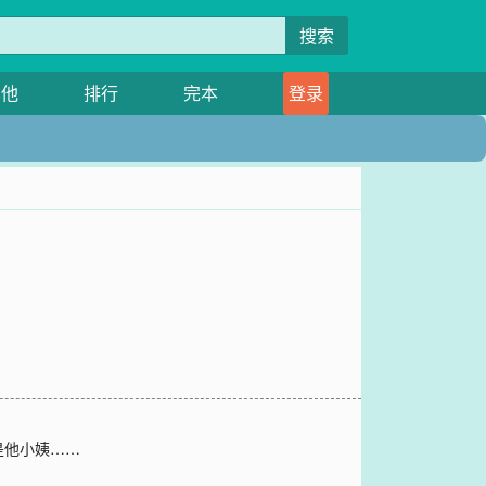
搜索
其他
排行
完本
登录
是他小姨……