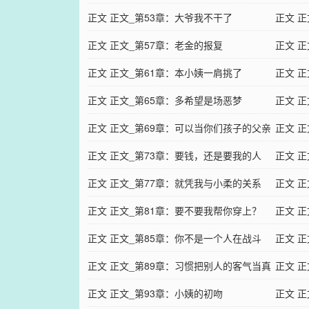
正文 正文_第53章：大爷我不干了
正文 
正文 正文_第57章：老金的报复
正文 
正文 正文_第61章：本小姨一肩挑了
正文 
正文 正文_第65章：多希望是场恶梦
正文 
正文 正文_第69章：可以当你们孩子的父亲
正文 
正文 正文_第73章：要钱，还是要我的人
正文 
正文 正文_第77章：就凭我与小柔的关系
正文 
正文 正文_第81章：要不要我帮你穿上？
正文 
正文 正文_第85章：你不是一个人在战斗
正文 
正文 正文_第89章：习惯把别人的客气当真
正文 
正文 正文_第93章：小姨的初吻
正文 