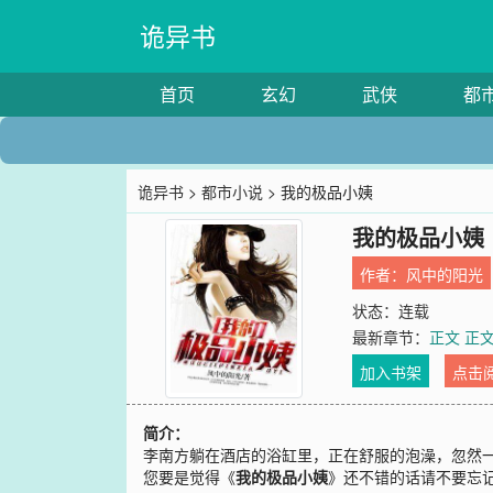
诡异书
首页
玄幻
武侠
都
诡异书
>
都市小说
> 我的极品小姨
我的极品小姨
作者：
风中的阳光
状态：连载
最新章节：
正文 正
加入书架
点击
简介：
李南方躺在酒店的浴缸里，正在舒服的泡澡，忽然
您要是觉得《
我的极品小姨
》还不错的话请不要忘