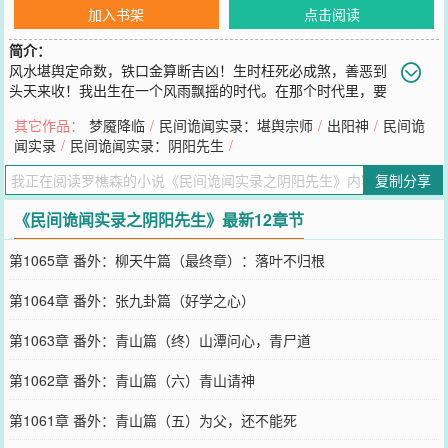
加入书架
点击阅读
简介：
风水堪舆定命数，铁口金算断吉凶！生时枉死必成煞，善恶到
头天来收！我出生在一个风雨飘摇的时代。在那个时代里，要
人命的不只是饥荒战乱，更有心狠手辣的恶徒。赈灾的米碗下，或许
其它作品：
梦魇降临
/
民间诡闻实录：堪舆宗师
/
出阳神
/
民间诡
是有人偷寿！瘟疫的村落后，或许是赶尸人逞凶！神婆，抬棺匠，更
闻实录
/
民间诡闻实录：阴阳先生
/
夫，出马仙，出道道士……更是层出不穷。我是地相堪舆的第二十六
代传人，可能也是最后一个出黑的阴阳先生，为您讲述我一生的诡闻
复制分享
轶事。
您要是觉得《
民间诡闻实录之阴阳先生
》还不错的话请不要忘记向您
《民间诡闻实录之阴阳先生》最新12章节
QQ群和微博微信里的朋友推荐哦！
第1065章 番外：柳天牛篇（最终章）：落叶不归根
第1064章 番外：张九卦篇（好学之心）
第1063章 番外：青山篇（终）山潭问心，青尸道
第1062章 番外：青山篇（六）青山请神
第1061章 番外：青山篇（五）为父，还不能死