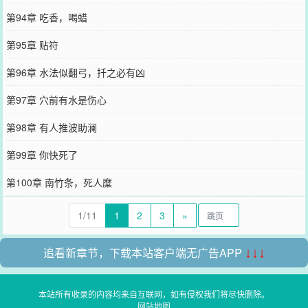
第94章 吃香，喝蜡
第95章 贴符
第96章 水法似翻弓，扦之必有凶
第97章 穴前有水是伤心
第98章 有人推波助澜
第99章 你快死了
第100章 南竹条，死人糜
1/11
1
2
3
»
追看新章节，下载本站客户端无广告APP
↓↓↓
本站所有收录的内容均来自互联网，如有侵权我们将尽快删除。
网站地图