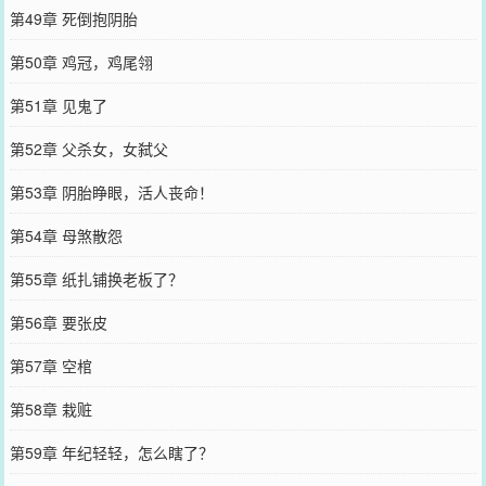
第49章 死倒抱阴胎
第50章 鸡冠，鸡尾翎
第51章 见鬼了
第52章 父杀女，女弑父
第53章 阴胎睁眼，活人丧命！
第54章 母煞散怨
第55章 纸扎铺换老板了？
第56章 要张皮
第57章 空棺
第58章 栽赃
第59章 年纪轻轻，怎么瞎了？