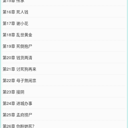
第15章 传承
第16章 死人钱
第17章 谢小花
第18章 乱世黄金
第19章 死倒抱尸
第20章 钱货两清
第21章 讨死狗再来
第22章 母子煞闹祟
第23章 接阴
第24章 进城办事
第25章 孟府捞尸
第26章 你盼她死？