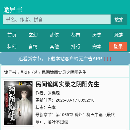
诡异书
搜索
首页
玄幻
武侠
都市
历史
网游
科幻
言情
其他
排行
完本
登录
追看新章节，下载本站客户端无广告APP
↓↓↓
诡异书
>
科幻小说
> 民间诡闻实录之阴阳先生
民间诡闻实录之阴阳先生
作者：
罗樵森
更新时间：2025-09-17 00:32:10
状态：完本
最新章节：
第1065章 番外：柳天牛篇（最终
章）：落叶不归根