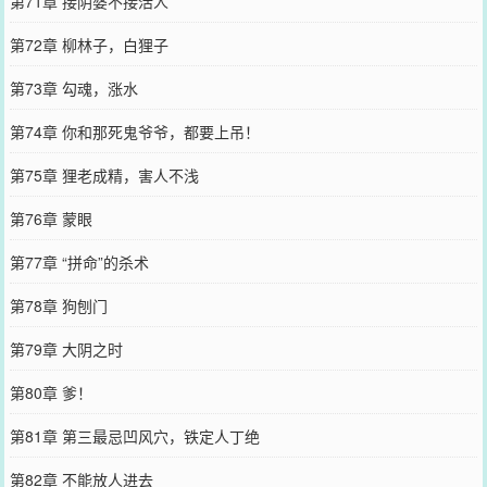
第71章 接阴婆不接活人
第72章 柳林子，白狸子
第73章 勾魂，涨水
第74章 你和那死鬼爷爷，都要上吊！
第75章 狸老成精，害人不浅
第76章 蒙眼
第77章 “拼命”的杀术
第78章 狗刨门
第79章 大阴之时
第80章 爹！
第81章 第三最忌凹风穴，铁定人丁绝
第82章 不能放人进去