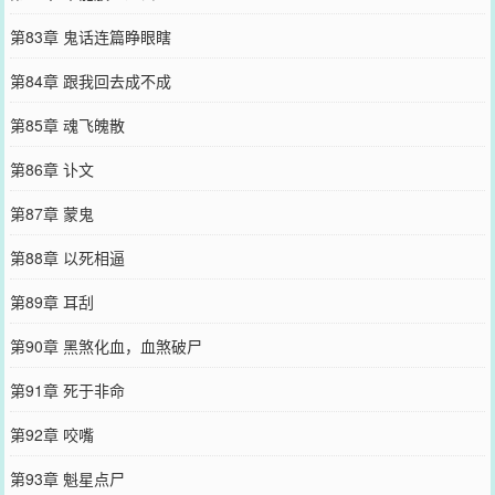
第83章 鬼话连篇睁眼瞎
第84章 跟我回去成不成
第85章 魂飞魄散
第86章 讣文
第87章 蒙鬼
第88章 以死相逼
第89章 耳刮
第90章 黑煞化血，血煞破尸
第91章 死于非命
第92章 咬嘴
第93章 魁星点尸