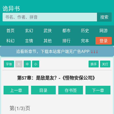
诡异书
搜索
首页
玄幻
武侠
都市
历史
网游
科幻
言情
其他
排行
完本
登录
追看新章节，下载本站客户端无广告APP
↓↓↓
字体
大
中
小
换手
关灯
第57章：是敌是友？-《怪物安保公司》
上一章
目录
存书签
下一章
第(1/3)页