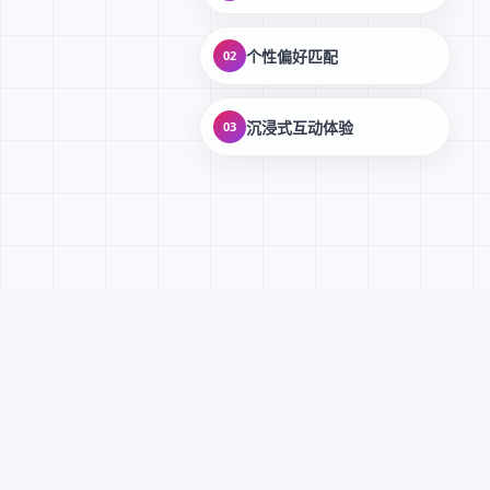
个性偏好匹配
02
沉浸式互动体验
03