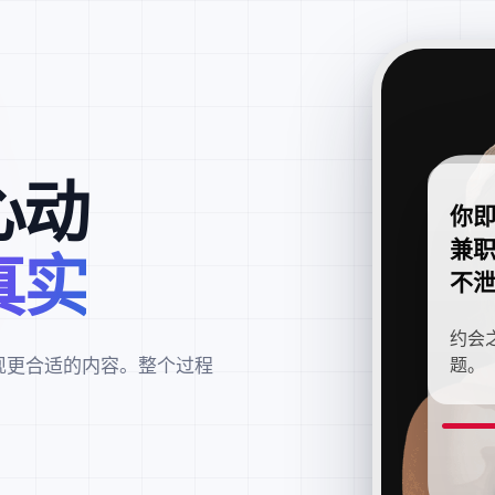
心动
你
兼
真实
不
约会
现更合适的内容。整个过程
题。