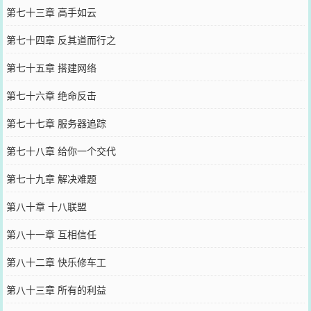
第七十三章 高手如云
第七十四章 反其道而行之
第七十五章 搭建网络
第七十六章 绝命反击
第七十七章 服务器追踪
第七十八章 给你一个交代
第七十九章 解决难题
第八十章 十八联盟
第八十一章 互相信任
第八十二章 快乐修车工
第八十三章 所有的利益