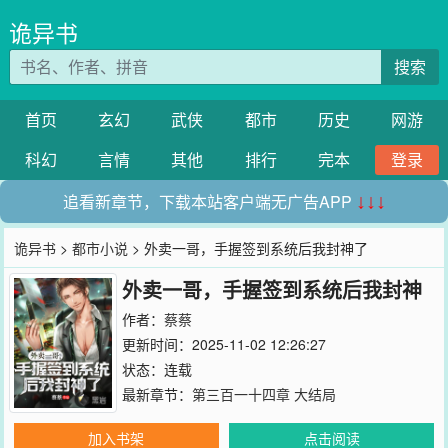
诡异书
搜索
首页
玄幻
武侠
都市
历史
网游
科幻
言情
其他
排行
完本
登录
追看新章节，下载本站客户端无广告APP
↓↓↓
诡异书
>
都市小说
> 外卖一哥，手握签到系统后我封神了
外卖一哥，手握签到系统后我封神
了
作者：
蔡蔡
更新时间：2025-11-02 12:26:27
状态：连载
最新章节：
第三百一十四章 大结局
加入书架
点击阅读