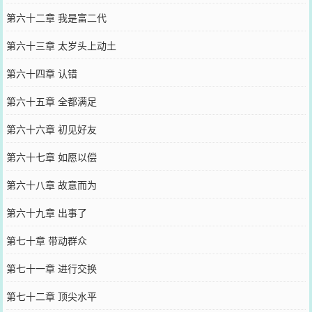
第六十二章 我是富二代
第六十三章 太岁头上动土
第六十四章 认错
第六十五章 全都满足
第六十六章 初见好友
第六十七章 如愿以偿
第六十八章 故意而为
第六十九章 出事了
第七十章 带动群众
第七十一章 进行交换
第七十二章 顶尖水平