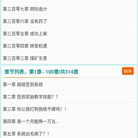
第三百零七章 阴险诡计
第三百零六章 没有药了
第三百零五章 成功上架
第三百零四章 转型机遇
第三百零三章 煤矿生意
章节列表，第1章~ 100章/共314章
倒序
第一章 超级签到系统
第二章 签到奖励数学技能？？
第三章 你让我打狗我绝不撵鸡！！
第四章 我一个月能挣一万五...
第五章 系统出毛病了？！