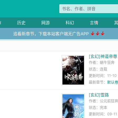
市
历史
网游
科幻
言情
↓↓↓
追看新章节，下载本站客户端无广告APP
[玄幻]神道帝尊
作者：
蜗牛狂奔
状态：连载
更新时间：11-10 0
最新章节：
默认卷
[玄幻]雪路
作者：
公元前狂
状态：完本
更新时间：09-11 1